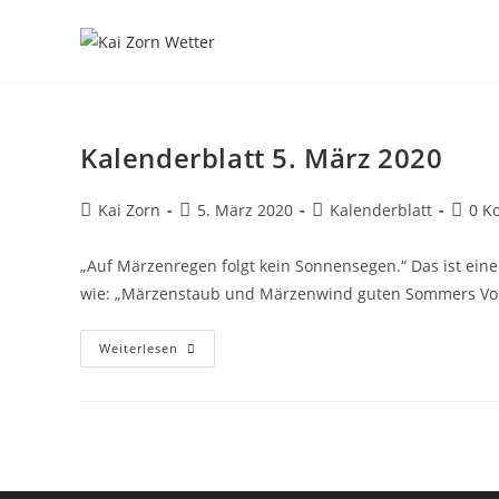
Zum
Inhalt
springen
Kalenderblatt 5. März 2020
Beitrags-
Beitrag
Beitrags-
Beitra
Kai Zorn
5. März 2020
Kalenderblatt
0 K
Autor:
veröffentlicht:
Kategorie:
Komme
„Auf Märzenregen folgt kein Sonnensegen.“ Das ist ei
wie: „Märzenstaub und Märzenwind guten Sommers Vor
Kalenderblatt
Weiterlesen
5.
März
2020