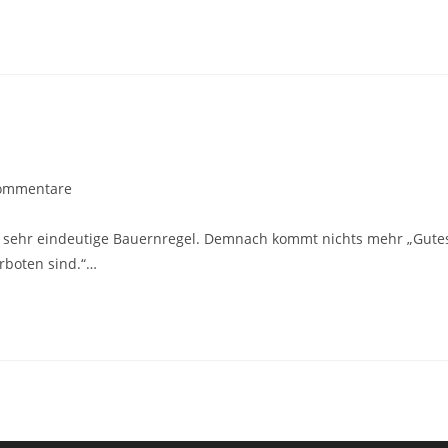
gs-
ommentare
ntare:
ne sehr eindeutige Bauernregel. Demnach kommt nichts mehr „Gute
boten sind.“…