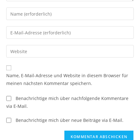
Gib
deinen
Namen
Gib
oder
deine
Benutzernamen
E-
Gib
zum
Mail-
deine
Kommentieren
Adresse
Website-
ein
zum
URL
Name, E-Mail-Adresse und Website in diesem Browser für
Kommentieren
ein
meinen nächsten Kommentar speichern.
ein
(optional)
Benachrichtige mich über nachfolgende Kommentare
via E-Mail.
Benachrichtige mich über neue Beiträge via E-Mail.