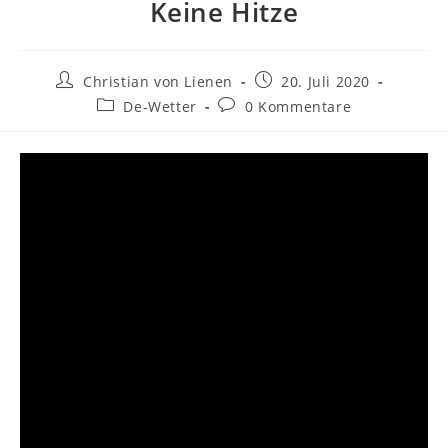
Keine Hitze
Beitrags-
Beitrag
Christian von Lienen
20. Juli 2020
Autor:
veröffentlicht:
Beitrags-
Beitrags-
De-Wetter
0 Kommentare
Kategorie:
Kommentare: