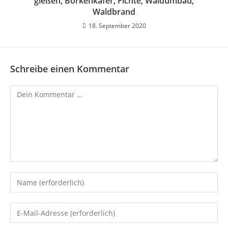
gießen, Borkenkäfer, Fichte, Waldumbau,
Waldbrand
18. September 2020
Schreibe einen Kommentar
Kommentar
Gib
deinen
Namen
Gib
oder
deine