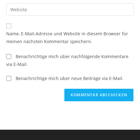
Benutzernamen
E-
Gib
zum
Mail-
deine
Kommentieren
Adresse
Website-
ein
zum
URL
Name, E-Mail-Adresse und Website in diesem Browser für
Kommentieren
ein
meinen nächsten Kommentar speichern.
ein
(optional)
Benachrichtige mich über nachfolgende Kommentare
via E-Mail.
Benachrichtige mich über neue Beiträge via E-Mail.