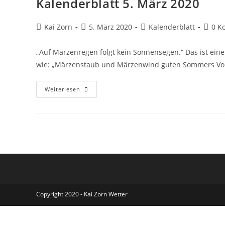
Kalenderblatt 5. März 2020
Beitrags-
Beitrag
Beitrags-
Beitra
Kai Zorn
5. März 2020
Kalenderblatt
0 K
Autor:
veröffentlicht:
Kategorie:
Komme
„Auf Märzenregen folgt kein Sonnensegen.“ Das ist ei
wie: „Märzenstaub und Märzenwind guten Sommers Vor
Kalenderblatt
Weiterlesen
5.
März
2020
Copyright 2020 - Kai Zorn Wetter