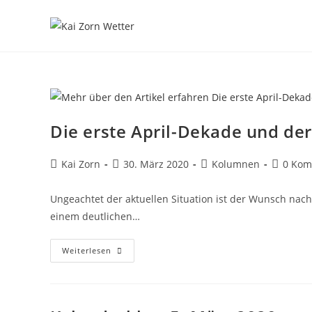
Zum
Inhalt
springen
Die erste April-Dekade und d
Beitrags-
Beitrag
Beitrags-
Beitrags
Kai Zorn
30. März 2020
Kolumnen
0 Kom
Autor:
veröffentlicht:
Kategorie:
Komment
Ungeachtet der aktuellen Situation ist der Wunsch nac
einem deutlichen…
Die
Weiterlesen
Erste
April-
Dekade
Und
Der
Sommer