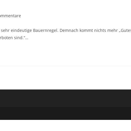
gs-
ommentare
ntare:
ne sehr eindeutige Bauernregel. Demnach kommt nichts mehr „Gute
boten sind.“…