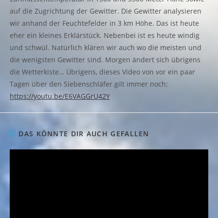
auf die Zugrichtung der Gewitter. Die Gewitter analysieren
wir anhand der Feuchtefelder in 3 km Höhe. Das ist heute
eher ein kleines Erklärstück. Nebenbei ist es heute windig
und schwül. Natürlich klären wir auch wo die meisten und
die wenigsten Gewitter sind. Morgen ändert sich übrigens
die Wetterkiste… Übrigens, dieses Video von vor ein paar
Tagen über den Siebenschläfer gilt immer noch:
https://youtu.be/E6VAGGrU42Y
DAS KÖNNTE DIR AUCH GEFALLEN