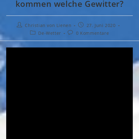
kommen welche Gewitter?
Beitrags-
Beitrag
Christian von Lienen
27. Juni 2020
Autor:
veröffentlicht:
Beitrags-
Beitrags-
De-Wetter
0 Kommentare
Kategorie:
Kommentare: