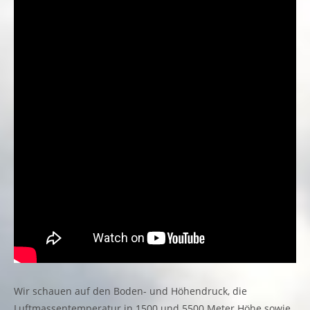
Wir schauen auf den Boden- und Höhendruck, die
Luftmassentemperatur in 1500 und 5500 Meter Höhe sowie