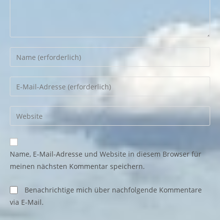
Gib
deinen
Namen
Gib
oder
deine
Benutzernamen
E-
Gib
zum
Mail-
deine
Kommentieren
Adresse
Website-
ein
zum
URL
Name, E-Mail-Adresse und Website in diesem Browser für
Kommentieren
ein
meinen nächsten Kommentar speichern.
ein
(optional)
Benachrichtige mich über nachfolgende Kommentare
via E-Mail.