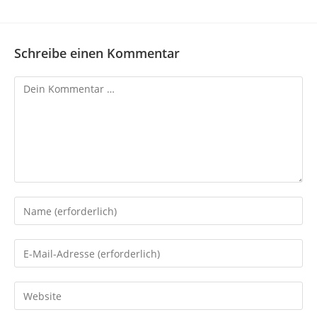
Schreibe einen Kommentar
Kommentar
Gib
deinen
Namen
Gib
oder
deine
Benutzernamen
E-
Gib
zum
Mail-
deine
Kommentieren