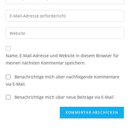
deinen
Namen
Gib
oder
deine
Benutzernamen
E-
Gib
zum
Mail-
deine
Kommentieren
Adresse
Website-
ein
zum
URL
Name, E-Mail-Adresse und Website in diesem Browser für
Kommentieren
ein
meinen nächsten Kommentar speichern.
ein
(optional)
Benachrichtige mich über nachfolgende Kommentare
via E-Mail.
Benachrichtige mich über neue Beiträge via E-Mail.