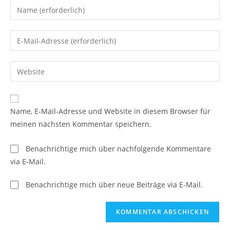
Gib
deinen
Namen
Gib
oder
deine
Benutzernamen
E-
Gib
zum
Mail-
deine
Kommentieren
Adresse
Website-
ein
zum
URL
Name, E-Mail-Adresse und Website in diesem Browser für
Kommentieren
ein
meinen nächsten Kommentar speichern.
ein
(optional)
Benachrichtige mich über nachfolgende Kommentare
via E-Mail.
Benachrichtige mich über neue Beiträge via E-Mail.