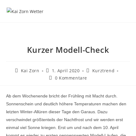
Zum
Inhalt
springen
Kurzer Modell-Check
Beitrags-
Beitrag
Beitrags-
Kai Zorn
1. April 2020
Kurztrend
Autor:
veröffentlicht:
Kategorie:
Beitrags-
0 Kommentare
Kommentare:
Ab dem Wochenende bricht der Frühling mit Macht durch.
Sonnenschein und deutlich höhere Temperaturen machen den
letzten Winter-Allüren dieser Tage den Garaus. Dazu
verschwindet größtenteils der Nachtfrost und wir werden erst
einmal viel Sonne kriegen. Erst um und nach dem 10. April
kommt es wieder zu ersten nennenswerten Modell-Läufen, die