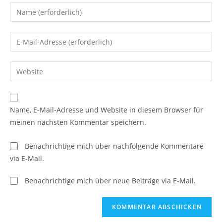
Gib
deinen
Namen
Gib
oder
deine
Benutzernamen
E-
Gib
zum
Mail-
deine
Kommentieren
Adresse
Website-
ein
zum
URL
Name, E-Mail-Adresse und Website in diesem Browser für
Kommentieren
ein
meinen nächsten Kommentar speichern.
ein
(optional)
Benachrichtige mich über nachfolgende Kommentare
via E-Mail.
Benachrichtige mich über neue Beiträge via E-Mail.