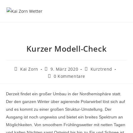
Zum
Inhalt
springen
Kurzer Modell-Check
Beitrags-
Beitrag
Beitrags-
Kai Zorn
9. März 2020
Kurztrend
Autor:
veröffentlicht:
Kategorie:
Beitrags-
0 Kommentare
Kommentare:
Derzeit findet ein großer Umbau in der Nordhemisphäre statt.
Der den ganzen Winter über agierende Polarwirbel löst sich auf
und es kommt zu einer großen Struktur-Umstellung. Der
Ausgang ist noch ungewiss und bietet ein breites Spektrum an
Möglichkeiten. Von smoothem Frühlingswetter mit netten Tagen
und kalten Nächten samt Ostwind bis hin zu Eis und Schnee ist