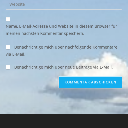
Gib
zum
Mail-
deine
Kommentieren
Adresse
Website-
ein
zum
URL
Name, E-Mail-Adresse und Website in diesem Browser für
Kommentieren
ein
meinen nächsten Kommentar speichern.
ein
(optional)
Benachrichtige mich über nachfolgende Kommentare
via E-Mail.
Benachrichtige mich über neue Beiträge via E-Mail.