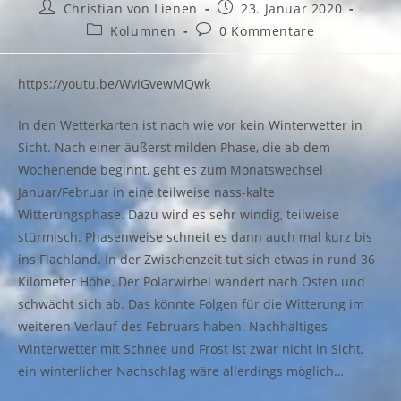
Beitrags-
Beitrag
Christian von Lienen
23. Januar 2020
Autor:
veröffentlicht:
Beitrags-
Beitrags-
Kolumnen
0 Kommentare
Kategorie:
Kommentare:
https://youtu.be/WviGvewMQwk
In den Wetterkarten ist nach wie vor kein Winterwetter in
Sicht. Nach einer äußerst milden Phase, die ab dem
Wochenende beginnt, geht es zum Monatswechsel
Januar/Februar in eine teilweise nass-kalte
Witterungsphase. Dazu wird es sehr windig, teilweise
stürmisch. Phasenweise schneit es dann auch mal kurz bis
ins Flachland. In der Zwischenzeit tut sich etwas in rund 36
Kilometer Höhe. Der Polarwirbel wandert nach Osten und
schwächt sich ab. Das könnte Folgen für die Witterung im
weiteren Verlauf des Februars haben. Nachhaltiges
Winterwetter mit Schnee und Frost ist zwar nicht in Sicht,
ein winterlicher Nachschlag wäre allerdings möglich…