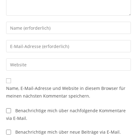
Gib
deinen
Namen
Gib
oder
deine
Benutzernamen
E-
Gib
zum
Mail-
deine
Kommentieren
Adresse
Website-
ein
zum
URL
Name, E-Mail-Adresse und Website in diesem Browser für
Kommentieren
ein
meinen nächsten Kommentar speichern.
ein
(optional)
Benachrichtige mich über nachfolgende Kommentare
via E-Mail.
Benachrichtige mich über neue Beiträge via E-Mail.