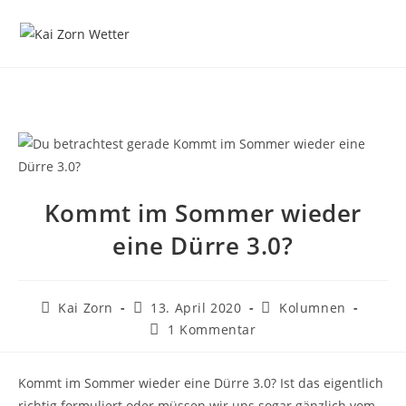
Zum
Inhalt
springen
Kommt im Sommer wieder
eine Dürre 3.0?
Beitrags-
Beitrag
Beitrags-
Kai Zorn
13. April 2020
Kolumnen
Autor:
veröffentlicht:
Kategorie:
Beitrags-
1 Kommentar
Kommentare:
Kommt im Sommer wieder eine Dürre 3.0? Ist das eigentlich
richtig formuliert oder müssen wir uns sogar gänzlich vom